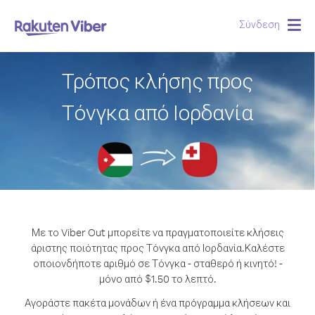
Σύνδεση
Togg
navig
Τρόπος κλήσης προς
Τόνγκα από Ιορδανία
Με το Viber Out μπορείτε να πραγματοποιείτε κλήσεις
άριστης ποιότητας προς Τόνγκα από Ιορδανία.
Καλέστε
οποιονδήποτε αριθμό σε Τόνγκα - σταθερό ή κινητό! -
μόνο από $1.50 το λεπτό.
Αγοράστε πακέτα μονάδων ή ένα πρόγραμμα κλήσεων και