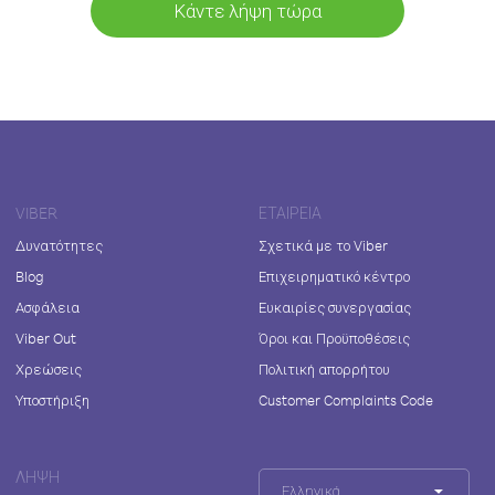
Κάντε λήψη τώρα
VIBER
ΕΤΑΙΡΕΊΑ
Δυνατότητες
Σχετικά με το Viber
Blog
Επιχειρηματικό κέντρο
Ασφάλεια
Ευκαιρίες συνεργασίας
Viber Out
Όροι και Προϋποθέσεις
Χρεώσεις
Πολιτική απορρήτου
Υποστήριξη
Customer Complaints Code
ΛΉΨΗ
Ελληνικά