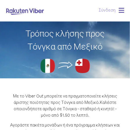
Σύνδεση
Togg
navig
Τρόπος κλήσης προς
Τόνγκα από Μεξικό
Με το Viber Out μπορείτε να πραγματοποιείτε κλήσεις
άριστης ποιότητας προς Τόνγκα από Μεξικό.
Καλέστε
οποιονδήποτε αριθμό σε Τόνγκα - σταθερό ή κινητό! -
μόνο από $1.50 το λεπτό.
Αγοράστε πακέτα μονάδων ή ένα πρόγραμμα κλήσεων και