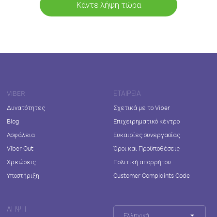
Κάντε λήψη τώρα
VIBER
ΕΤΑΙΡΕΊΑ
Δυνατότητες
Σχετικά με το Viber
Blog
Επιχειρηματικό κέντρο
Ασφάλεια
Ευκαιρίες συνεργασίας
Viber Out
Όροι και Προϋποθέσεις
Χρεώσεις
Πολιτική απορρήτου
Υποστήριξη
Customer Complaints Code
ΛΉΨΗ
Ελληνικά