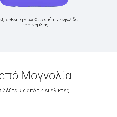
έξτε «Κλήση Viber Out» από την κεφαλίδα
της συνομιλίας
 από Μογγολία
ιλέξτε μία από τις ευέλικτες