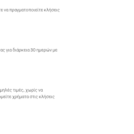
τε να πραγματοποιείτε κλήσεις
ας για διάρκεια 30 ημερών με
μηλές τιμές, χωρίς να
μείτε χρήματα στις κλήσεις