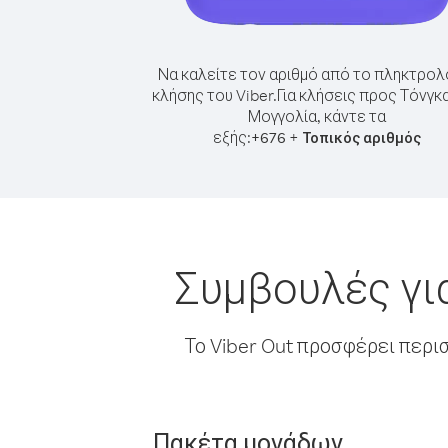
Να καλείτε τον αριθμό από το πληκτρολ
κλήσης του Viber.
Για κλήσεις προς Τόνγκ
Μογγολία, κάντε τα
εξής:
+
+
676
Τοπικός αριθμός
Συμβουλές γι
Το Viber Out προσφέρει περι
Πακέτα μονάδων