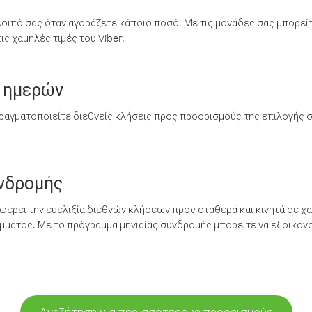
λοιπό σας όταν αγοράζετε κάποιο ποσό. Με τις μονάδες σας μπορεί
ς χαμηλές τιμές του Viber.
 ημερών
ραγματοποιείτε διεθνείς κλήσεις προς προορισμούς της επιλογής σ
υνδρομής
έρει την ευελιξία διεθνών κλήσεων προς σταθερά και κινητά σε χα
ματος. Με το πρόγραμμα μηνιαίας συνδρομής μπορείτε να εξοικονο
Αναζήτηση για περισσότερους προορισμούς