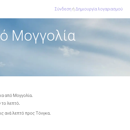
Σύνδεση
ή
Δημιουργία λογαριασμού
πό Μογγολία
κα από Μογγολία.
 το λεπτό.
ς ανά λεπτό προς Τόνγκα.