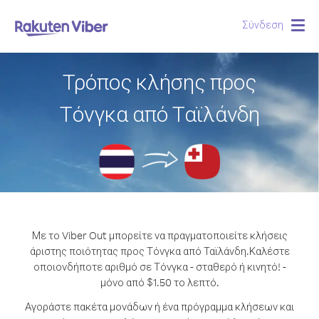
Σύνδεση
Togg
navig
Τρόπος κλήσης προς
Τόνγκα από Ταϊλάνδη
Με το Viber Out μπορείτε να πραγματοποιείτε κλήσεις
άριστης ποιότητας προς Τόνγκα από Ταϊλάνδη.
Καλέστε
οποιονδήποτε αριθμό σε Τόνγκα - σταθερό ή κινητό! -
μόνο από $1.50 το λεπτό.
Αγοράστε πακέτα μονάδων ή ένα πρόγραμμα κλήσεων και