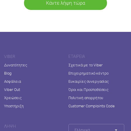
Κάντε λήψη τώρα
VIBER
ΕΤΑΙΡΕΊΑ
Δυνατότητες
Σχετικά με το Viber
Blog
Επιχειρηματικό κέντρο
Ασφάλεια
Ευκαιρίες συνεργασίας
Viber Out
Όροι και Προϋποθέσεις
Χρεώσεις
Πολιτική απορρήτου
Υποστήριξη
Customer Complaints Code
ΛΉΨΗ
Ελληνικά