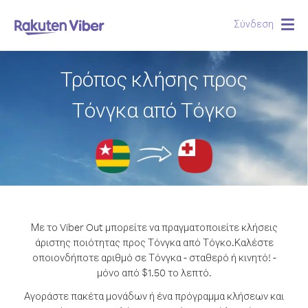
Σύνδεση
Togg
navig
Τρόπος κλήσης προς
Τόνγκα από Τόγκο
Με το Viber Out μπορείτε να πραγματοποιείτε κλήσεις
άριστης ποιότητας προς Τόνγκα από Τόγκο.
Καλέστε
οποιονδήποτε αριθμό σε Τόνγκα - σταθερό ή κινητό! -
μόνο από $1.50 το λεπτό.
Αγοράστε πακέτα μονάδων ή ένα πρόγραμμα κλήσεων και