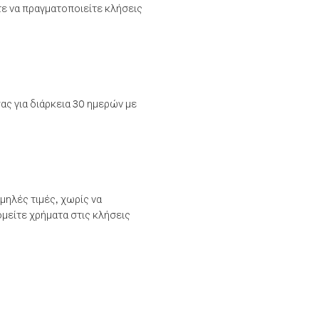
τε να πραγματοποιείτε κλήσεις
ας για διάρκεια 30 ημερών με
μηλές τιμές, χωρίς να
μείτε χρήματα στις κλήσεις