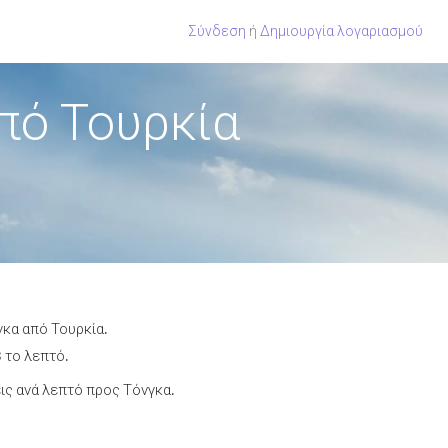
Σύνδεση
ή
Δημιουργία λογαριασμού
πό Τουρκία
γκα από Τουρκία.
 το λεπτό.
ς ανά λεπτό προς Τόνγκα.