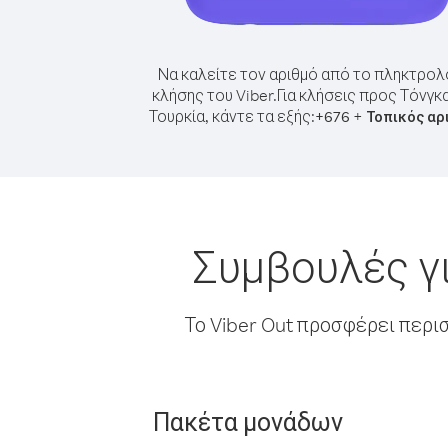
Να καλείτε τον αριθμό από το πληκτρολ
κλήσης του Viber.
Για κλήσεις προς Τόνγκ
Τουρκία, κάντε τα εξής:
+
+
676
Τοπικός αρ
Συμβουλές γ
Το Viber Out προσφέρει περι
Πακέτα μονάδων