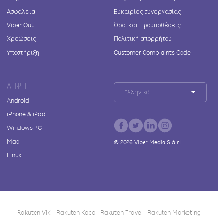
Ασφάλεια
Ευκαιρίες συνεργασίας
Viber Out
Όροι και Προϋποθέσεις
Χρεώσεις
Πολιτική απορρήτου
Υποστήριξη
Customer Complaints Code
ΛΉΨΗ
Ελληνικά
Android
iPhone & iPad
Windows PC
Mac
©
2026
Viber Media S.à r.l.
Linux
Rakuten Viki
Rakuten Kobo
Rakuten Travel
Rakuten Marketing