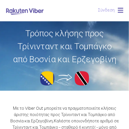
Σύνδεση
Togg
navig
Τρόπος κλήσης προς
Τρίνινταντ και Τομπάγκο
από Βοσνία και Ερζεγοβίνη
Με το Viber Out μπορείτε να πραγματοποιείτε κλήσεις
άριστης ποιότητας προς Τρίνινταντ και Τομπάγκο από
Βοσνία και Ερζεγοβίνη.
Καλέστε οποιονδήποτε αριθμό σε
Τρίνινταντ και Τομπάγκο - σταθερό ή κινητό! - μόνο από