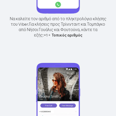
Να καλείτε τον αριθμό από το πληκτρολόγιο κλήσης
του Viber.
Για κλήσεις προς Τρίνινταντ και Τομπάγκο
από Νήσοι Γουάλις και Φουτούνα, κάντε τα
εξής:
+
+
1
Τοπικός αριθμός