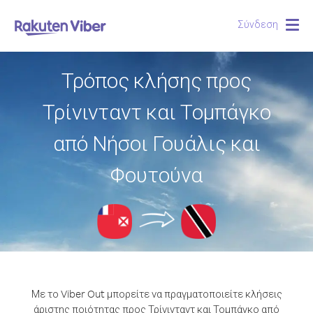
Σύνδεση
Togg
navig
Τρόπος κλήσης προς
Τρίνινταντ και Τομπάγκο
από Νήσοι Γουάλις και
Φουτούνα
Με το Viber Out μπορείτε να πραγματοποιείτε κλήσεις
άριστης ποιότητας προς Τρίνινταντ και Τομπάγκο από