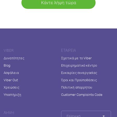
Κάντε λήψη τώρα
VIBER
ΕΤΑΙΡΕΊΑ
Δυνατότητες
Σχετικά με το Viber
Blog
Επιχειρηματικό κέντρο
Ασφάλεια
Ευκαιρίες συνεργασίας
Viber Out
Όροι και Προϋποθέσεις
Χρεώσεις
Πολιτική απορρήτου
Υποστήριξη
Customer Complaints Code
ΛΉΨΗ
Ελληνικά