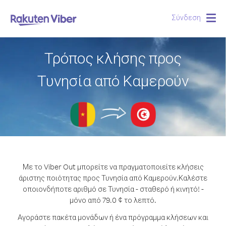
Σύνδεση
Togg
navig
Τρόπος κλήσης προς
Τυνησία από Καμερούν
Με το Viber Out μπορείτε να πραγματοποιείτε κλήσεις
άριστης ποιότητας προς Τυνησία από Καμερούν.
Καλέστε
οποιονδήποτε αριθμό σε Τυνησία - σταθερό ή κινητό! -
μόνο από 79.0 ¢ το λεπτό.
Αγοράστε πακέτα μονάδων ή ένα πρόγραμμα κλήσεων και