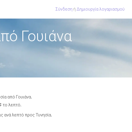
Σύνδεση
ή
Δημιουργία λογαριασμού
πό Γουιάνα
σία από Γουιάνα.
¢ το λεπτό.
ς ανά λεπτό προς Τυνησία.