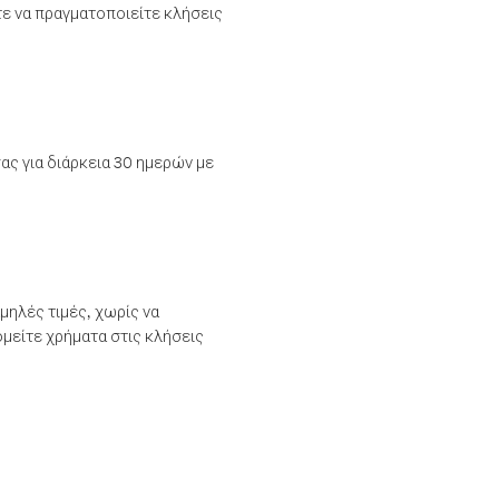
τε να πραγματοποιείτε κλήσεις
ας για διάρκεια 30 ημερών με
μηλές τιμές, χωρίς να
μείτε χρήματα στις κλήσεις