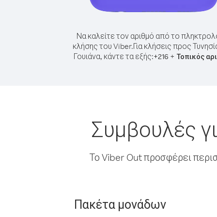
Να καλείτε τον αριθμό από το πληκτρολ
κλήσης του Viber.
Για κλήσεις προς Τυνησί
Γουιάνα, κάντε τα εξής:
+
+
216
Τοπικός αρ
Συμβουλές γι
Το Viber Out προσφέρει περι
Πακέτα μονάδων