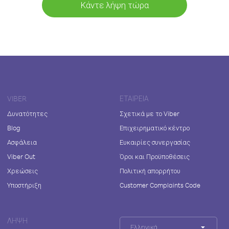
Κάντε λήψη τώρα
VIBER
ΕΤΑΙΡΕΊΑ
Δυνατότητες
Σχετικά με το Viber
Blog
Επιχειρηματικό κέντρο
Ασφάλεια
Ευκαιρίες συνεργασίας
Viber Out
Όροι και Προϋποθέσεις
Χρεώσεις
Πολιτική απορρήτου
Υποστήριξη
Customer Complaints Code
ΛΉΨΗ
Ελληνικά