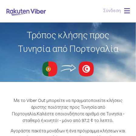
Σύνδεση
Togg
navig
Τρόπος κλήσης προς
Τυνησία από Πορτογαλία
Με το Viber Out μπορείτε να πραγματοποιείτε κλήσεις
άριστης ποιότητας προς Τυνησία από
Πορτογαλία.
Καλέστε οποιονδήποτε αριθμό σε Τυνησία -
σταθερό ή κινητό! - μόνο από 97.2 ¢ το λεπτό.
Αγοράστε πακέτα μονάδων ή ένα πρόγραμμα κλήσεων και