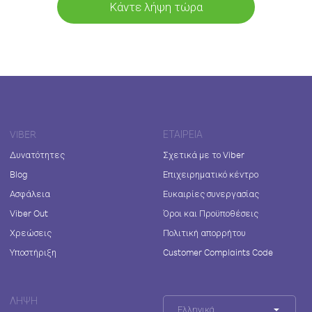
Κάντε λήψη τώρα
VIBER
ΕΤΑΙΡΕΊΑ
Δυνατότητες
Σχετικά με το Viber
Blog
Επιχειρηματικό κέντρο
Ασφάλεια
Ευκαιρίες συνεργασίας
Viber Out
Όροι και Προϋποθέσεις
Χρεώσεις
Πολιτική απορρήτου
Υποστήριξη
Customer Complaints Code
ΛΉΨΗ
Ελληνικά