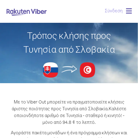
Σύνδεση
Togg
navig
Τρόπος κλήσης προς
Τυνησία από Σλοβακία
Με το Viber Out μπορείτε να πραγματοποιείτε κλήσεις
άριστης ποιότητας προς Τυνησία από Σλοβακία.
Καλέστε
οποιονδήποτε αριθμό σε Τυνησία - σταθερό ή κινητό! -
μόνο από 94.8 ¢ το λεπτό.
Αγοράστε πακέτα μονάδων ή ένα πρόγραμμα κλήσεων και