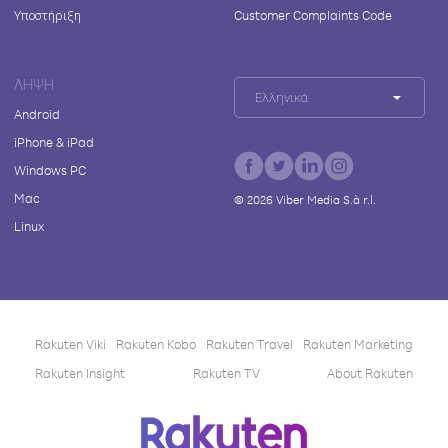
Υποστήριξη
Customer Complaints Code
ΛΉΨΗ
Ελληνικά
Android
iPhone & iPad
Windows PC
Mac
©
2026
Viber Media S.à r.l.
Linux
Rakuten Viki
Rakuten Kobo
Rakuten Travel
Rakuten Marketing
Rakuten Insight
Rakuten TV
About Rakuten