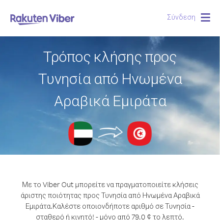
Σύνδεση
Togg
navig
Τρόπος κλήσης προς
Τυνησία από Ηνωμένα
Αραβικά Εμιράτα
Με το Viber Out μπορείτε να πραγματοποιείτε κλήσεις
άριστης ποιότητας προς Τυνησία από Ηνωμένα Αραβικά
Εμιράτα.
Καλέστε οποιονδήποτε αριθμό σε Τυνησία -
σταθερό ή κινητό! - μόνο από 79.0 ¢ το λεπτό.