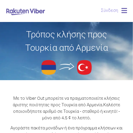
Σύνδεση
Togg
navig
Τρόπος κλήσης προς
Τουρκία από Αρμενία
Με το Viber Out μπορείτε να πραγματοποιείτε κλήσεις
άριστης ποιότητας προς Τουρκία από Αρμενία.
Καλέστε
οποιονδήποτε αριθμό σε Τουρκία - σταθερό ή κινητό! -
μόνο από 4.5 ¢ το λεπτό.
Αγοράστε πακέτα μονάδων ή ένα πρόγραμμα κλήσεων και