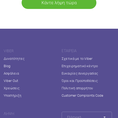
Κάντε λήψη τώρα
VIBER
ΕΤΑΙΡΕΊΑ
Δυνατότητες
Σχετικά με το Viber
Blog
Επιχειρηματικό κέντρο
Ασφάλεια
Ευκαιρίες συνεργασίας
Viber Out
Όροι και Προϋποθέσεις
Χρεώσεις
Πολιτική απορρήτου
Υποστήριξη
Customer Complaints Code
ΛΉΨΗ
Ελληνικά