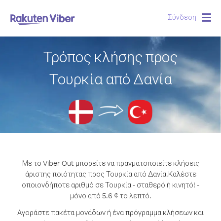
Σύνδεση
Togg
navig
Τρόπος κλήσης προς
Τουρκία από Δανία
Με το Viber Out μπορείτε να πραγματοποιείτε κλήσεις
άριστης ποιότητας προς Τουρκία από Δανία.
Καλέστε
οποιονδήποτε αριθμό σε Τουρκία - σταθερό ή κινητό! -
μόνο από 5.6 ¢ το λεπτό.
Αγοράστε πακέτα μονάδων ή ένα πρόγραμμα κλήσεων και