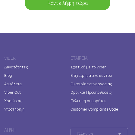
Κάντε λήψη τώρα
VIBER
ΕΤΑΙΡΕΊΑ
Δυνατότητες
Σχετικά με το Viber
Blog
Επιχειρηματικό κέντρο
Ασφάλεια
Ευκαιρίες συνεργασίας
Viber Out
Όροι και Προϋποθέσεις
Χρεώσεις
Πολιτική απορρήτου
Υποστήριξη
Customer Complaints Code
ΛΉΨΗ
Ελληνικά