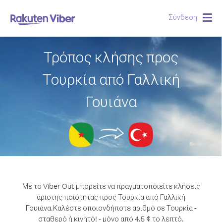
Σύνδεση
Togg
navig
Τρόπος κλήσης προς
Τουρκία από Γαλλική
Γουιάνα
Με το Viber Out μπορείτε να πραγματοποιείτε κλήσεις
άριστης ποιότητας προς Τουρκία από Γαλλική
Γουιάνα.
Καλέστε οποιονδήποτε αριθμό σε Τουρκία -
σταθερό ή κινητό! - μόνο από 4.5 ¢ το λεπτό.