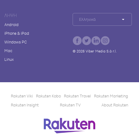
ΛΉΨΗ
Ελληνικά
Android
iPhone & iPad
Windows PC
Mac
©
2026
Viber Media S.à r.l.
Linux
Rakuten Viki
Rakuten Kobo
Rakuten Travel
Rakuten Marketing
Rakuten Insight
Rakuten TV
About Rakuten