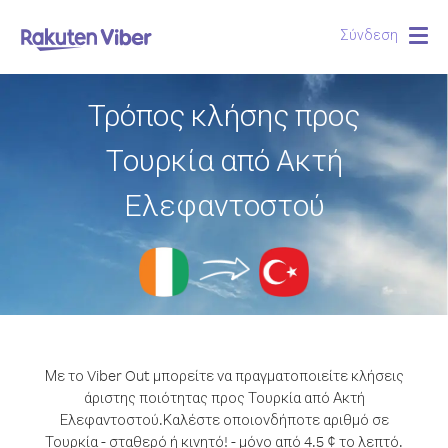
Σύνδεση
Togg
navig
Τρόπος κλήσης προς
Τουρκία από Ακτή
Ελεφαντοστού
Με το Viber Out μπορείτε να πραγματοποιείτε κλήσεις
άριστης ποιότητας προς Τουρκία από Ακτή
Ελεφαντοστού.
Καλέστε οποιονδήποτε αριθμό σε
Τουρκία - σταθερό ή κινητό! - μόνο από 4.5 ¢ το λεπτό.