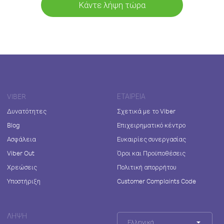
Κάντε λήψη τώρα
VIBER
ΕΤΑΙΡΕΊΑ
Δυνατότητες
Σχετικά με το Viber
Blog
Επιχειρηματικό κέντρο
Ασφάλεια
Ευκαιρίες συνεργασίας
Viber Out
Όροι και Προϋποθέσεις
Χρεώσεις
Πολιτική απορρήτου
Υποστήριξη
Customer Complaints Code
ΛΉΨΗ
Ελληνικά