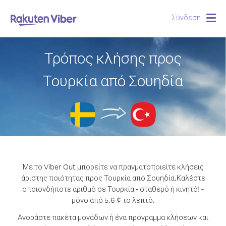
Σύνδεση
Togg
navig
Τρόπος κλήσης προς
Τουρκία από Σουηδία
Με το Viber Out μπορείτε να πραγματοποιείτε κλήσεις
άριστης ποιότητας προς Τουρκία από Σουηδία.
Καλέστε
οποιονδήποτε αριθμό σε Τουρκία - σταθερό ή κινητό! -
μόνο από 5.6 ¢ το λεπτό.
Αγοράστε πακέτα μονάδων ή ένα πρόγραμμα κλήσεων και