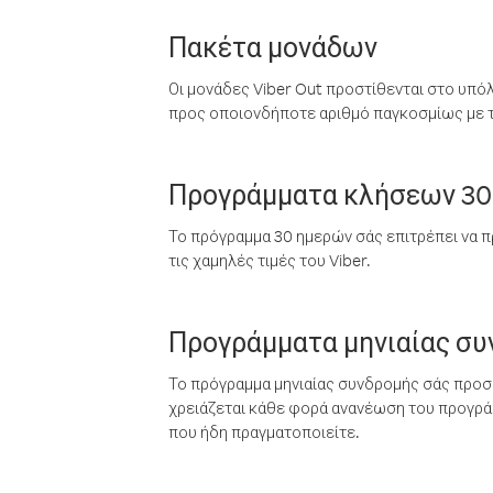
Πακέτα μονάδων
Οι μονάδες Viber Out προστίθενται στο υπό
προς οποιονδήποτε αριθμό παγκοσμίως με τι
Προγράμματα κλήσεων 30
Το πρόγραμμα 30 ημερών σάς επιτρέπει να π
τις χαμηλές τιμές του Viber.
Προγράμματα μηνιαίας σ
Το πρόγραμμα μηνιαίας συνδρομής σάς προσφ
χρειάζεται κάθε φορά ανανέωση του προγράμ
που ήδη πραγματοποιείτε.