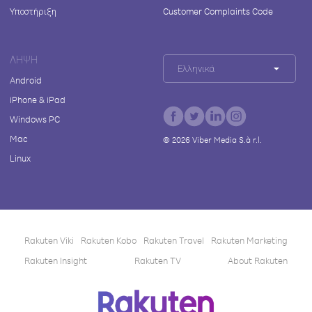
Υποστήριξη
Customer Complaints Code
ΛΉΨΗ
Ελληνικά
Android
iPhone & iPad
Windows PC
Mac
©
2026
Viber Media S.à r.l.
Linux
Rakuten Viki
Rakuten Kobo
Rakuten Travel
Rakuten Marketing
Rakuten Insight
Rakuten TV
About Rakuten