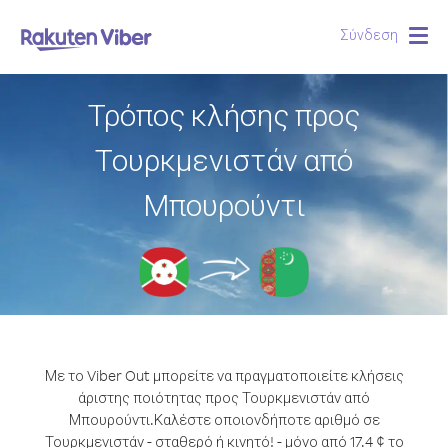
Σύνδεση
Togg
navig
Τρόπος κλήσης προς
Τουρκμενιστάν από
Μπουρούντι
Με το Viber Out μπορείτε να πραγματοποιείτε κλήσεις
άριστης ποιότητας προς Τουρκμενιστάν από
Μπουρούντι.
Καλέστε οποιονδήποτε αριθμό σε
Τουρκμενιστάν - σταθερό ή κινητό! - μόνο από 17.4 ¢ το