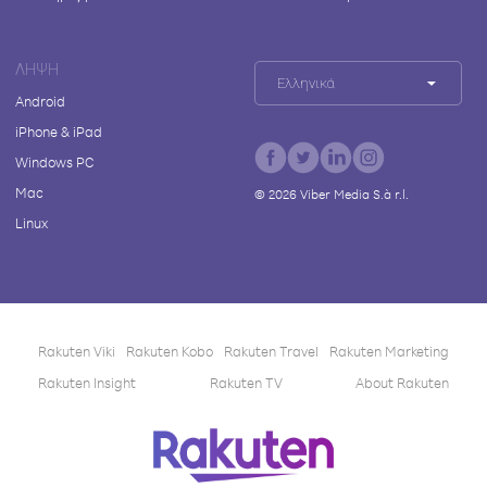
ΛΉΨΗ
Ελληνικά
Android
iPhone & iPad
Windows PC
Mac
©
2026
Viber Media S.à r.l.
Linux
Rakuten Viki
Rakuten Kobo
Rakuten Travel
Rakuten Marketing
Rakuten Insight
Rakuten TV
About Rakuten