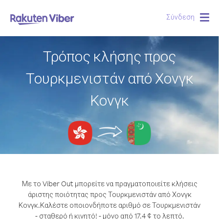
Σύνδεση
Togg
navig
Τρόπος κλήσης προς
Τουρκμενιστάν από Χονγκ
Κονγκ
Με το Viber Out μπορείτε να πραγματοποιείτε κλήσεις
άριστης ποιότητας προς Τουρκμενιστάν από Χονγκ
Κονγκ.
Καλέστε οποιονδήποτε αριθμό σε Τουρκμενιστάν
- σταθερό ή κινητό! - μόνο από 17.4 ¢ το λεπτό.