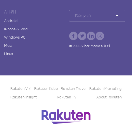
ΛΉΨΗ
Ελληνικά
Android
iPhone & iPad
Windows PC
Mac
©
2026
Viber Media S.à r.l.
Linux
Rakuten Viki
Rakuten Kobo
Rakuten Travel
Rakuten Marketing
Rakuten Insight
Rakuten TV
About Rakuten