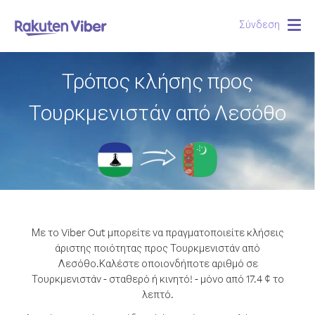
Σύνδεση
Togg
navig
Τρόπος κλήσης προς
Τουρκμενιστάν από Λεσόθο
Με το Viber Out μπορείτε να πραγματοποιείτε κλήσεις
άριστης ποιότητας προς Τουρκμενιστάν από
Λεσόθο.
Καλέστε οποιονδήποτε αριθμό σε
Τουρκμενιστάν - σταθερό ή κινητό! - μόνο από 17.4 ¢ το
λεπτό.