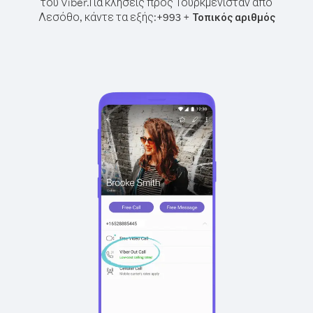
του Viber.
Για κλήσεις προς Τουρκμενιστάν από
Λεσόθο, κάντε τα εξής:
+
+
993
Τοπικός αριθμός