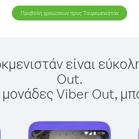
Προβολή χρεώσεων προς Τουρκμενιστάν
κμενιστάν είναι εύκολ
Out.
 μονάδες Viber Out, μπ