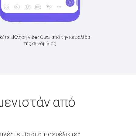
έξτε «Κλήση Viber Out» από την κεφαλίδα
της συνομιλίας
μενιστάν από
ιλέξτε μία από τις ευέλικτες