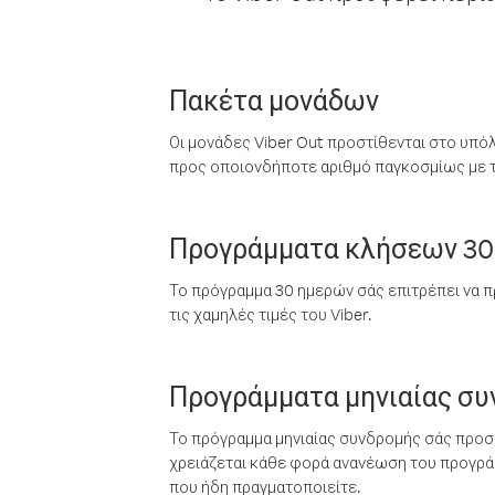
Πακέτα μονάδων
Οι μονάδες Viber Out προστίθενται στο υπό
προς οποιονδήποτε αριθμό παγκοσμίως με τι
Προγράμματα κλήσεων 30
Το πρόγραμμα 30 ημερών σάς επιτρέπει να π
τις χαμηλές τιμές του Viber.
Προγράμματα μηνιαίας σ
Το πρόγραμμα μηνιαίας συνδρομής σάς προσφ
χρειάζεται κάθε φορά ανανέωση του προγράμ
που ήδη πραγματοποιείτε.