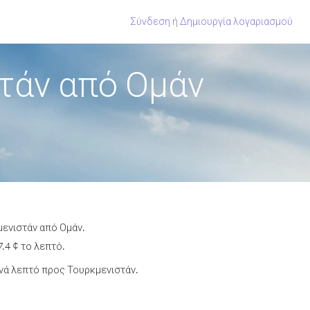
Σύνδεση
ή
Δημιουργία λογαριασμού
τάν από Ομάν
μενιστάν από Ομάν.
.4 ¢ το λεπτό.
νά λεπτό προς Τουρκμενιστάν.