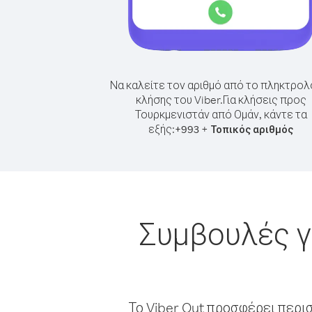
Να καλείτε τον αριθμό από το πληκτρολ
κλήσης του Viber.
Για κλήσεις προς
Τουρκμενιστάν από Ομάν, κάντε τα
εξής:
+
+
993
Τοπικός αριθμός
Συμβουλές γ
Το Viber Out προσφέρει περι