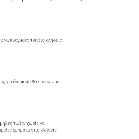
τε να πραγματοποιείτε κλήσεις
ας για διάρκεια 30 ημερών με
μηλές τιμές, χωρίς να
μείτε χρήματα στις κλήσεις