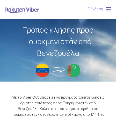
Σύνδεση
Togg
navig
Τρόπος κλήσης προς
Τουρκμενιστάν από
Βενεζουέλα
Με το Viber Out μπορείτε να πραγματοποιείτε κλήσεις
άριστης ποιότητας προς Τουρκμενιστάν από
Βενεζουέλα.
Καλέστε οποιονδήποτε αριθμό σε
Τουρκμενιστάν - σταθερό ή κινητό! - μόνο από 17.4 ¢ το