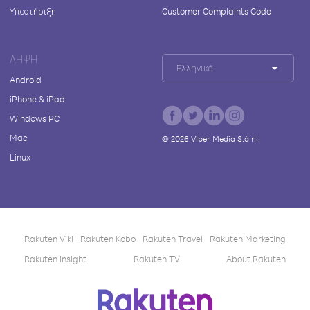
Υποστήριξη
Customer Complaints Code
ΛΉΨΗ
Ελληνικά
Android
iPhone & iPad
Windows PC
Mac
©
2026
Viber Media S.à r.l.
Linux
Rakuten Viki
Rakuten Kobo
Rakuten Travel
Rakuten Marketing
Rakuten Insight
Rakuten TV
About Rakuten