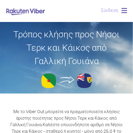
Σύνδεση
Togg
navig
Τρόπος κλήσης προς Νήσοι
Τερκ και Κάικος από
Γαλλική Γουιάνα
Με το Viber Out μπορείτε να πραγματοποιείτε κλήσεις
άριστης ποιότητας προς Νήσοι Τερκ και Κάικος από
Γαλλική Γουιάνα.
Καλέστε οποιονδήποτε αριθμό σε Νήσοι
Τερκ και Κάικος - σταθερό ή κινητό! - μόνο από 25.0 ¢ το