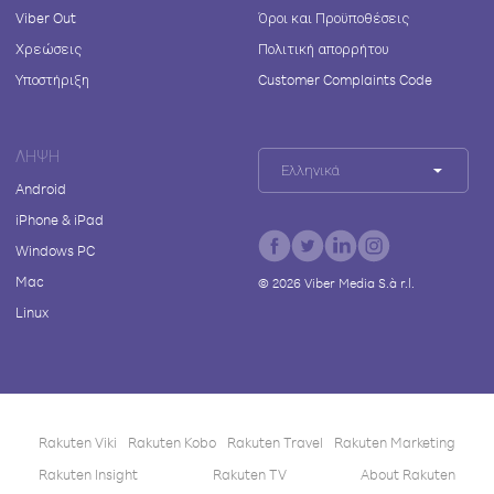
Viber Out
Όροι και Προϋποθέσεις
Χρεώσεις
Πολιτική απορρήτου
Υποστήριξη
Customer Complaints Code
ΛΉΨΗ
Ελληνικά
Android
iPhone & iPad
Windows PC
Mac
©
2026
Viber Media S.à r.l.
Linux
Rakuten Viki
Rakuten Kobo
Rakuten Travel
Rakuten Marketing
Rakuten Insight
Rakuten TV
About Rakuten