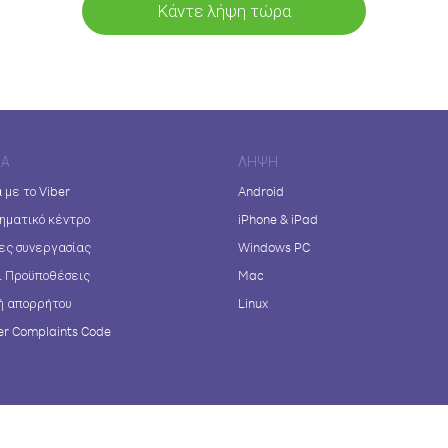
Κάντε λήψη τώρα
ΊΑ
ΛΉΨΗ
 με το Viber
Android
ηματικό κέντρο
iPhone & iPad
ες συνεργασίας
Windows PC
ι Προϋποθέσεις
Mac
ή απορρήτου
Linux
r Complaints Code