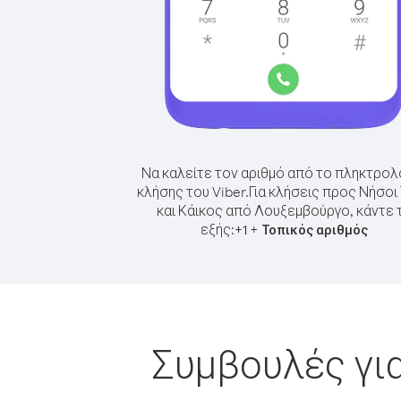
Να καλείτε τον αριθμό από το πληκτρολ
κλήσης του Viber.
Για κλήσεις προς Νήσοι
και Κάικος από Λουξεμβούργο, κάντε 
εξής:
+
+
1
Τοπικός αριθμός
Συμβουλές για