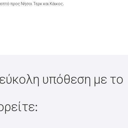
πτό προς Νήσοι Τερκ και Κάικος.
ι εύκολη υπόθεση με το
ορείτε: