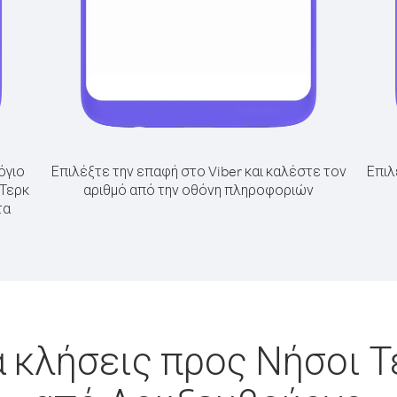
όγιο
Επιλέξτε την επαφή στο Viber και καλέστε τον
Επιλ
 Τερκ
αριθμό από την οθόνη πληροφοριών
τα
 κλήσεις προς Νήσοι Τ