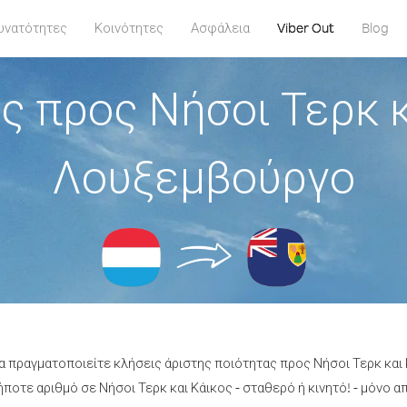
υνατότητες
Κοινότητες
Ασφάλεια
Viber Out
Blog
ς προς Νήσοι Τερκ κ
Λουξεμβούργο
να πραγματοποιείτε κλήσεις άριστης ποιότητας προς Νήσοι Τερκ κα
οτε αριθμό σε Νήσοι Τερκ και Κάικος - σταθερό ή κινητό! - μόνο απ