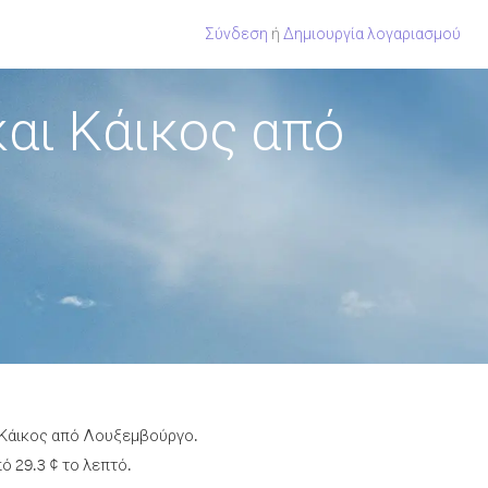
Σύνδεση
ή
Δημιουργία λογαριασμού
αι Κάικος από
ι Κάικος από Λουξεμβούργο.
ό 29.3 ¢ το λεπτό.