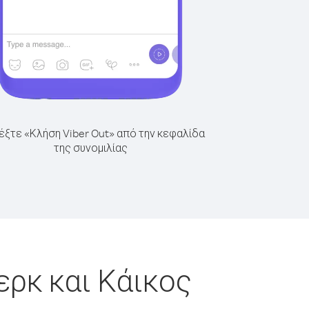
έξτε «Κλήση Viber Out» από την κεφαλίδα
της συνομιλίας
ερκ και Κάικος