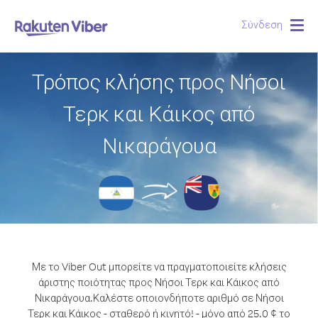
Σύνδεση
Togg
navig
Τρόπος κλήσης προς Νήσοι
Τερκ και Κάικος από
Νικαράγουα
Με το Viber Out μπορείτε να πραγματοποιείτε κλήσεις
άριστης ποιότητας προς Νήσοι Τερκ και Κάικος από
Νικαράγουα.
Καλέστε οποιονδήποτε αριθμό σε Νήσοι
Τερκ και Κάικος - σταθερό ή κινητό! - μόνο από 25.0 ¢ το