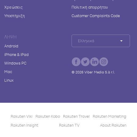
Χρεώσεις
Πολιτική απορρήτου
Υποστήριξη
Customer Complaints Code
ΛΉΨΗ
Ελληνικά
Android
iPhone & iPad
Windows PC
Mac
©
2026
Viber Media S.à r.l.
Linux
Rakuten Viki
Rakuten Kobo
Rakuten Travel
Rakuten Marketing
Rakuten Insight
Rakuten TV
About Rakuten