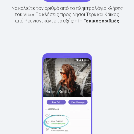
Να καλείτε τον αριθμό από το πληκτρολόγιο κλήσης
του Viber.
Για κλήσεις προς Νήσοι Τερκ και Κάικος
από Ρεϋνιόν, κάντε τα εξής:
+
+
1
Τοπικός αριθμός