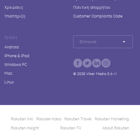
Χρεώσεις
Πολιτική απορρήτου
Υποστήριξη
Customer Complaints Code
ΛΉΨΗ
Ελληνικά
Android
iPhone & iPad
Windows PC
Mac
©
2026
Viber Media S.à r.l.
Linux
Rakuten Viki
Rakuten Kobo
Rakuten Travel
Rakuten Marketing
Rakuten Insight
Rakuten TV
About Rakuten