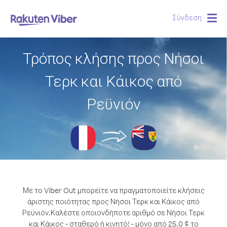
Σύνδεση
Togg
navig
Τρόπος κλήσης προς Νήσοι
Τερκ και Κάικος από
Ρεϋνιόν
Με το Viber Out μπορείτε να πραγματοποιείτε κλήσεις
άριστης ποιότητας προς Νήσοι Τερκ και Κάικος από
Ρεϋνιόν.
Καλέστε οποιονδήποτε αριθμό σε Νήσοι Τερκ
και Κάικος - σταθερό ή κινητό! - μόνο από 25.0 ¢ το