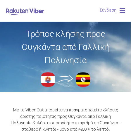
Σύνδεση
Togg
navig
Τρόπος κλήσης προς
Ουγκάντα από Γαλλική
Πολυνησία
Με το Viber Out μπορείτε να πραγματοποιείτε κλήσεις
άριστης ποιότητας προς Ουγκάντα από Γαλλική
Πολυνησία.
Καλέστε οποιονδήποτε αριθμό σε Ουγκάντα -
σταθερό ή κινητό! - μόνο από 49.0 ¢ το λεπτό.