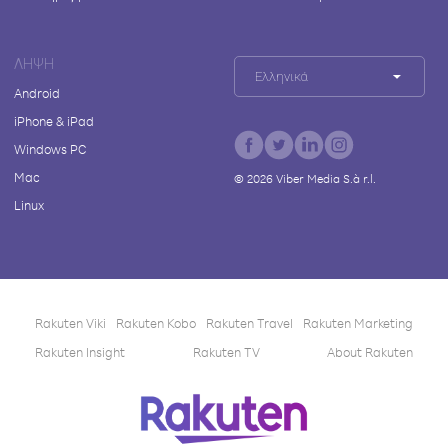
ΛΉΨΗ
Ελληνικά
Android
iPhone & iPad
Windows PC
Mac
©
2026
Viber Media S.à r.l.
Linux
Rakuten Viki
Rakuten Kobo
Rakuten Travel
Rakuten Marketing
Rakuten Insight
Rakuten TV
About Rakuten