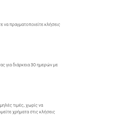
τε να πραγματοποιείτε κλήσεις
ας για διάρκεια 30 ημερών με
μηλές τιμές, χωρίς να
μείτε χρήματα στις κλήσεις