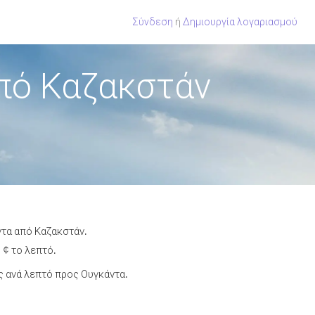
Σύνδεση
ή
Δημιουργία λογαριασμού
πό Καζακστάν
ντα από Καζακστάν.
 ¢ το λεπτό.
 ανά λεπτό προς Ουγκάντα.