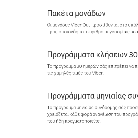
Πακέτα μονάδων
Οι μονάδες Viber Out προστίθενται στο υπό
προς οποιονδήποτε αριθμό παγκοσμίως με τι
Προγράμματα κλήσεων 30
Το πρόγραμμα 30 ημερών σάς επιτρέπει να π
τις χαμηλές τιμές του Viber.
Προγράμματα μηνιαίας σ
Το πρόγραμμα μηνιαίας συνδρομής σάς προσφ
χρειάζεται κάθε φορά ανανέωση του προγράμ
που ήδη πραγματοποιείτε.