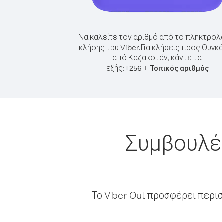
Να καλείτε τον αριθμό από το πληκτρολ
κλήσης του Viber.
Για κλήσεις προς Ουγκ
από Καζακστάν, κάντε τα
εξής:
+
+
256
Τοπικός αριθμός
Συμβουλές
Το Viber Out προσφέρει περι