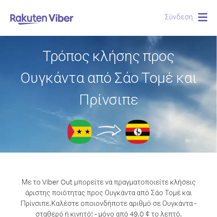
Σύνδεση
Togg
navig
Τρόπος κλήσης προς
Ουγκάντα από Σάο Τομέ και
Πρίνσιπε
Με το Viber Out μπορείτε να πραγματοποιείτε κλήσεις
άριστης ποιότητας προς Ουγκάντα από Σάο Τομέ και
Πρίνσιπε.
Καλέστε οποιονδήποτε αριθμό σε Ουγκάντα -
σταθερό ή κινητό! - μόνο από 49.0 ¢ το λεπτό.