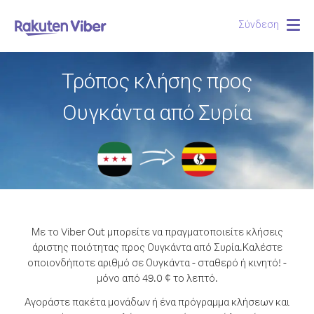
Σύνδεση
Togg
navig
Τρόπος κλήσης προς
Ουγκάντα από Συρία
Με το Viber Out μπορείτε να πραγματοποιείτε κλήσεις
άριστης ποιότητας προς Ουγκάντα από Συρία.
Καλέστε
οποιονδήποτε αριθμό σε Ουγκάντα - σταθερό ή κινητό! -
μόνο από 49.0 ¢ το λεπτό.
Αγοράστε πακέτα μονάδων ή ένα πρόγραμμα κλήσεων και