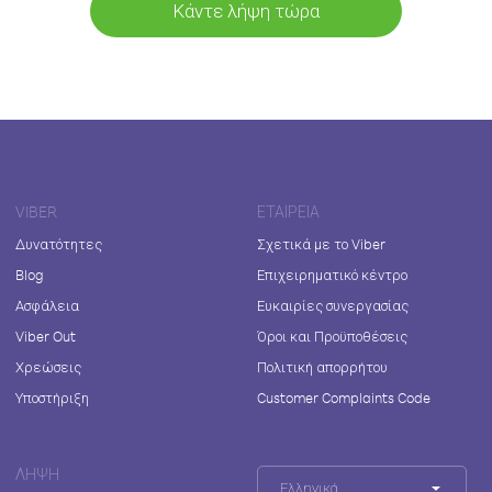
Κάντε λήψη τώρα
VIBER
ΕΤΑΙΡΕΊΑ
Δυνατότητες
Σχετικά με το Viber
Blog
Επιχειρηματικό κέντρο
Ασφάλεια
Ευκαιρίες συνεργασίας
Viber Out
Όροι και Προϋποθέσεις
Χρεώσεις
Πολιτική απορρήτου
Υποστήριξη
Customer Complaints Code
ΛΉΨΗ
Ελληνικά