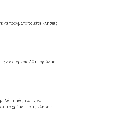
τε να πραγματοποιείτε κλήσεις
ας για διάρκεια 30 ημερών με
μηλές τιμές, χωρίς να
μείτε χρήματα στις κλήσεις