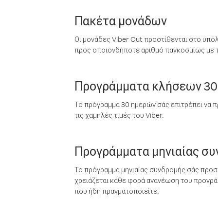
Πακέτα μονάδων
Οι μονάδες Viber Out προστίθενται στο υπό
προς οποιονδήποτε αριθμό παγκοσμίως με τι
Προγράμματα κλήσεων 30
Το πρόγραμμα 30 ημερών σάς επιτρέπει να π
τις χαμηλές τιμές του Viber.
Προγράμματα μηνιαίας σ
Το πρόγραμμα μηνιαίας συνδρομής σάς προσφ
χρειάζεται κάθε φορά ανανέωση του προγράμ
που ήδη πραγματοποιείτε.