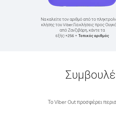
Να καλείτε τον αριθμό από το πληκτρολ
κλήσης του Viber.
Για κλήσεις προς Ουγκ
από Ζανζιβάρη, κάντε τα
εξής:
+
+
256
Τοπικός αριθμός
Συμβουλές
Το Viber Out προσφέρει περι