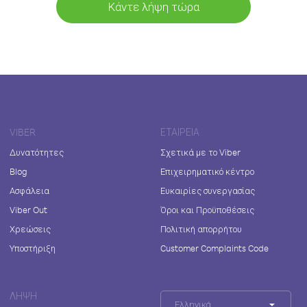
Κάντε λήψη τώρα
VIBER
ΕΤΑΙΡΕΊΑ
Δυνατότητες
Σχετικά με το Viber
Blog
Επιχειρηματικό κέντρο
Ασφάλεια
Ευκαιρίες συνεργασίας
Viber Out
Όροι και Προϋποθέσεις
Χρεώσεις
Πολιτική απορρήτου
Υποστήριξη
Customer Complaints Code
ΛΉΨΗ
Ελληνικά