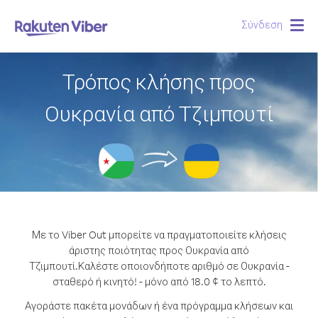
Σύνδεση
Togg
navig
Τρόπος κλήσης προς
Ουκρανία από Τζιμπουτί
Με το Viber Out μπορείτε να πραγματοποιείτε κλήσεις
άριστης ποιότητας προς Ουκρανία από
Τζιμπουτί.
Καλέστε οποιονδήποτε αριθμό σε Ουκρανία -
σταθερό ή κινητό! - μόνο από 18.0 ¢ το λεπτό.
Αγοράστε πακέτα μονάδων ή ένα πρόγραμμα κλήσεων και