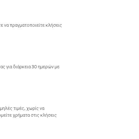
τε να πραγματοποιείτε κλήσεις
ας για διάρκεια 30 ημερών με
μηλές τιμές, χωρίς να
μείτε χρήματα στις κλήσεις