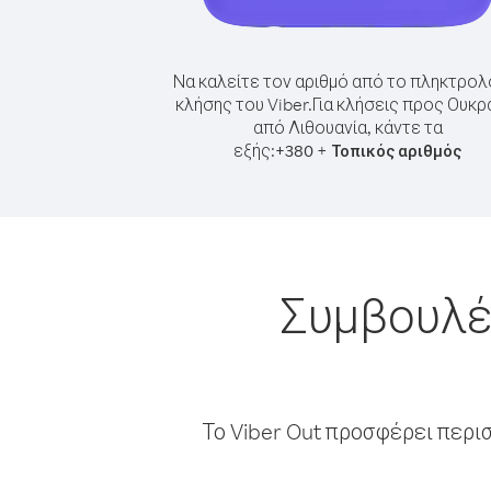
Να καλείτε τον αριθμό από το πληκτρολ
κλήσης του Viber.
Για κλήσεις προς Ουκρ
από Λιθουανία, κάντε τα
εξής:
+
+
380
Τοπικός αριθμός
Συμβουλές
Το Viber Out προσφέρει περι