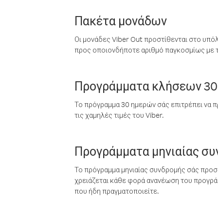
Πακέτα μονάδων
Οι μονάδες Viber Out προστίθενται στο υπό
προς οποιονδήποτε αριθμό παγκοσμίως με τι
Προγράμματα κλήσεων 30
Το πρόγραμμα 30 ημερών σάς επιτρέπει να π
τις χαμηλές τιμές του Viber.
Προγράμματα μηνιαίας σ
Το πρόγραμμα μηνιαίας συνδρομής σάς προσφ
χρειάζεται κάθε φορά ανανέωση του προγράμ
που ήδη πραγματοποιείτε.