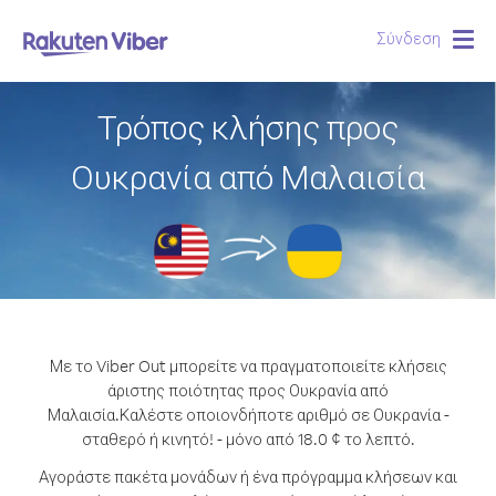
Σύνδεση
Togg
navig
Τρόπος κλήσης προς
Ουκρανία από Μαλαισία
Με το Viber Out μπορείτε να πραγματοποιείτε κλήσεις
άριστης ποιότητας προς Ουκρανία από
Μαλαισία.
Καλέστε οποιονδήποτε αριθμό σε Ουκρανία -
σταθερό ή κινητό! - μόνο από 18.0 ¢ το λεπτό.
Αγοράστε πακέτα μονάδων ή ένα πρόγραμμα κλήσεων και