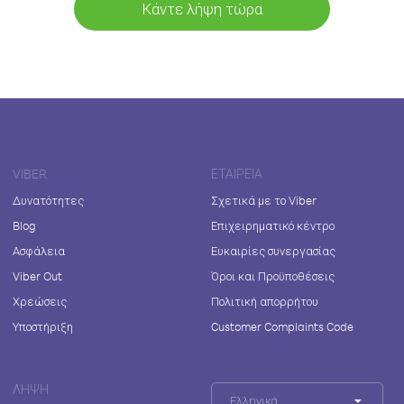
Κάντε λήψη τώρα
VIBER
ΕΤΑΙΡΕΊΑ
Δυνατότητες
Σχετικά με το Viber
Blog
Επιχειρηματικό κέντρο
Ασφάλεια
Ευκαιρίες συνεργασίας
Viber Out
Όροι και Προϋποθέσεις
Χρεώσεις
Πολιτική απορρήτου
Υποστήριξη
Customer Complaints Code
ΛΉΨΗ
Ελληνικά