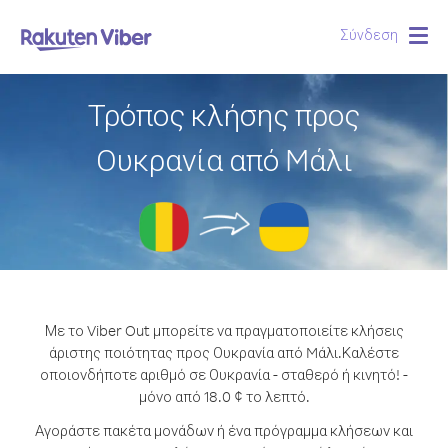
Σύνδεση
Togg
navig
Τρόπος κλήσης προς
Ουκρανία από Mάλι
Με το Viber Out μπορείτε να πραγματοποιείτε κλήσεις
άριστης ποιότητας προς Ουκρανία από Mάλι.
Καλέστε
οποιονδήποτε αριθμό σε Ουκρανία - σταθερό ή κινητό! -
μόνο από 18.0 ¢ το λεπτό.
Αγοράστε πακέτα μονάδων ή ένα πρόγραμμα κλήσεων και