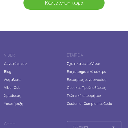
Κάντε λήψη τώρα
VIBER
ΕΤΑΙΡΕΊΑ
Δυνατότητες
Σχετικά με το Viber
Blog
Επιχειρηματικό κέντρο
Ασφάλεια
Ευκαιρίες συνεργασίας
Viber Out
Όροι και Προϋποθέσεις
Χρεώσεις
Πολιτική απορρήτου
Υποστήριξη
Customer Complaints Code
ΛΉΨΗ
Ελληνικά