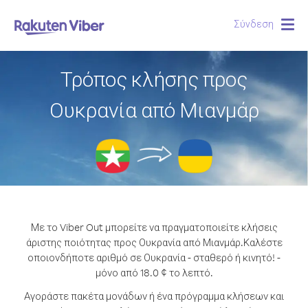
Σύνδεση
Togg
navig
Τρόπος κλήσης προς
Ουκρανία από Μιανμάρ
Με το Viber Out μπορείτε να πραγματοποιείτε κλήσεις
άριστης ποιότητας προς Ουκρανία από Μιανμάρ.
Καλέστε
οποιονδήποτε αριθμό σε Ουκρανία - σταθερό ή κινητό! -
μόνο από 18.0 ¢ το λεπτό.
Αγοράστε πακέτα μονάδων ή ένα πρόγραμμα κλήσεων και