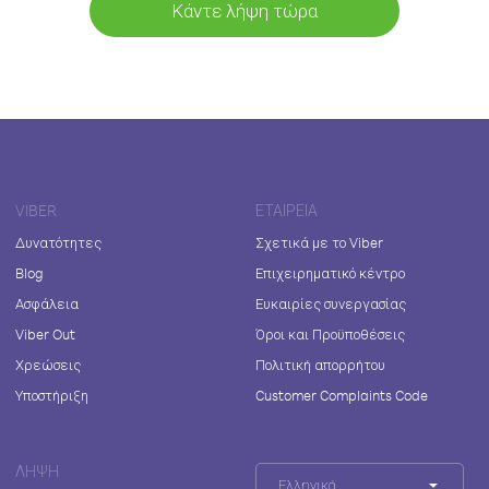
Κάντε λήψη τώρα
VIBER
ΕΤΑΙΡΕΊΑ
Δυνατότητες
Σχετικά με το Viber
Blog
Επιχειρηματικό κέντρο
Ασφάλεια
Ευκαιρίες συνεργασίας
Viber Out
Όροι και Προϋποθέσεις
Χρεώσεις
Πολιτική απορρήτου
Υποστήριξη
Customer Complaints Code
ΛΉΨΗ
Ελληνικά