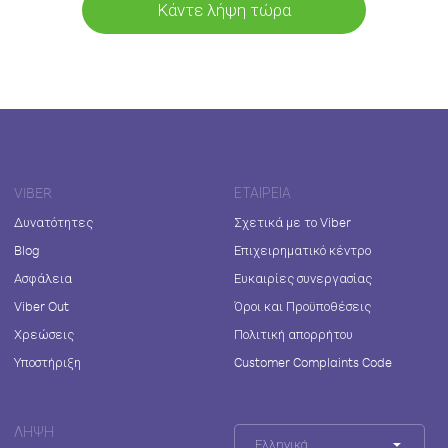
Κάντε λήψη τώρα
VIBER
ΕΤΑΙΡΕΊΑ
Δυνατότητες
Σχετικά με το Viber
Blog
Επιχειρηματικό κέντρο
Ασφάλεια
Ευκαιρίες συνεργασίας
Viber Out
Όροι και Προϋποθέσεις
Χρεώσεις
Πολιτική απορρήτου
Υποστήριξη
Customer Complaints Code
ΛΉΨΗ
Ελληνικά