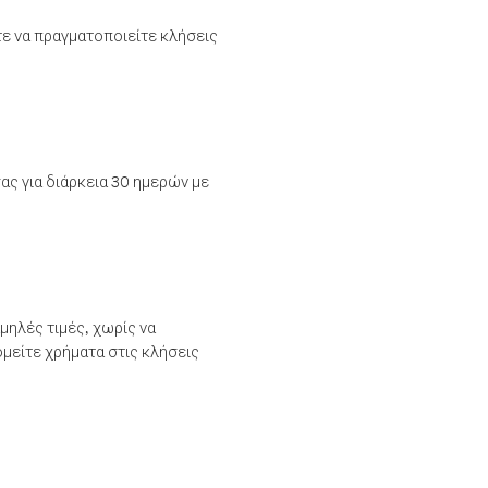
τε να πραγματοποιείτε κλήσεις
ας για διάρκεια 30 ημερών με
μηλές τιμές, χωρίς να
μείτε χρήματα στις κλήσεις