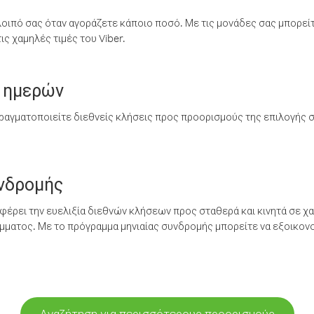
λοιπό σας όταν αγοράζετε κάποιο ποσό. Με τις μονάδες σας μπορεί
ς χαμηλές τιμές του Viber.
 ημερών
ραγματοποιείτε διεθνείς κλήσεις προς προορισμούς της επιλογής σ
υνδρομής
έρει την ευελιξία διεθνών κλήσεων προς σταθερά και κινητά σε χα
ματος. Με το πρόγραμμα μηνιαίας συνδρομής μπορείτε να εξοικονο
Αναζήτηση για περισσότερους προορισμούς