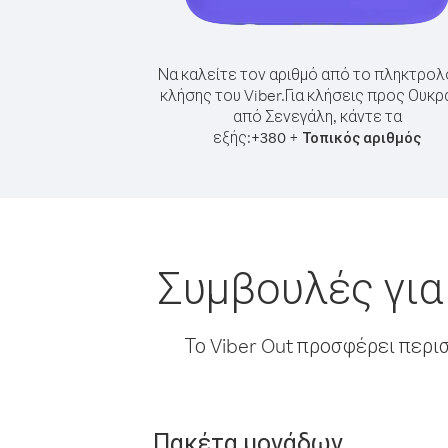
Να καλείτε τον αριθμό από το πληκτρολ
κλήσης του Viber.
Για κλήσεις προς Ουκρ
από Σενεγάλη, κάντε τα
εξής:
+
+
380
Τοπικός αριθμός
Συμβουλές για
Το Viber Out προσφέρει περι
Πακέτα μονάδων