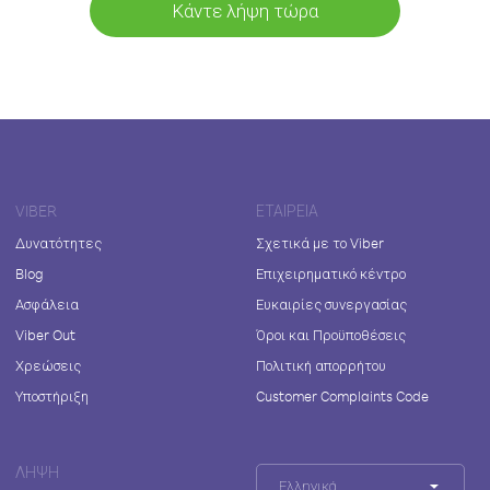
Κάντε λήψη τώρα
VIBER
ΕΤΑΙΡΕΊΑ
Δυνατότητες
Σχετικά με το Viber
Blog
Επιχειρηματικό κέντρο
Ασφάλεια
Ευκαιρίες συνεργασίας
Viber Out
Όροι και Προϋποθέσεις
Χρεώσεις
Πολιτική απορρήτου
Υποστήριξη
Customer Complaints Code
ΛΉΨΗ
Ελληνικά