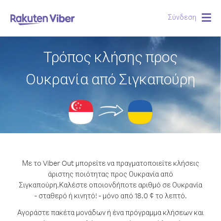
Σύνδεση
Togg
navig
Τρόπος κλήσης προς
Ουκρανία από Σιγκαπούρη
Με το Viber Out μπορείτε να πραγματοποιείτε κλήσεις
άριστης ποιότητας προς Ουκρανία από
Σιγκαπούρη.
Καλέστε οποιονδήποτε αριθμό σε Ουκρανία
- σταθερό ή κινητό! - μόνο από 18.0 ¢ το λεπτό.
Αγοράστε πακέτα μονάδων ή ένα πρόγραμμα κλήσεων και