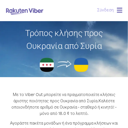
Σύνδεση
Togg
navig
Τρόπος κλήσης προς
Ουκρανία από Συρία
Με το Viber Out μπορείτε να πραγματοποιείτε κλήσεις
άριστης ποιότητας προς Ουκρανία από Συρία.
Καλέστε
οποιονδήποτε αριθμό σε Ουκρανία - σταθερό ή κινητό! -
μόνο από 18.0 ¢ το λεπτό.
Αγοράστε πακέτα μονάδων ή ένα πρόγραμμα κλήσεων και