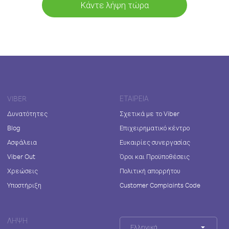
Κάντε λήψη τώρα
VIBER
ΕΤΑΙΡΕΊΑ
Δυνατότητες
Σχετικά με το Viber
Blog
Επιχειρηματικό κέντρο
Ασφάλεια
Ευκαιρίες συνεργασίας
Viber Out
Όροι και Προϋποθέσεις
Χρεώσεις
Πολιτική απορρήτου
Υποστήριξη
Customer Complaints Code
ΛΉΨΗ
Ελληνικά