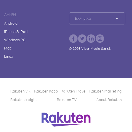
ΛΉΨΗ
Ελληνικά
Android
iPhone & iPad
Windows PC
Mac
©
2026
Viber Media S.à r.l.
Linux
Rakuten Viki
Rakuten Kobo
Rakuten Travel
Rakuten Marketing
Rakuten Insight
Rakuten TV
About Rakuten