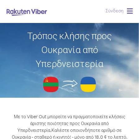
Σύνδεση
Togg
navig
Τρόπος κλήσης προς
Ουκρανία από
Υπερδνειστερία
Με το Viber Out μπορείτε να πραγματοποιείτε κλήσεις
άριστης ποιότητας προς Ουκρανία από
Υπερδνειστερία.
Καλέστε οποιονδήποτε αριθμό σε
Ουκρανία - σταθερό ή κινητό! - μόνο από 18.0 ¢ το λεπτό.