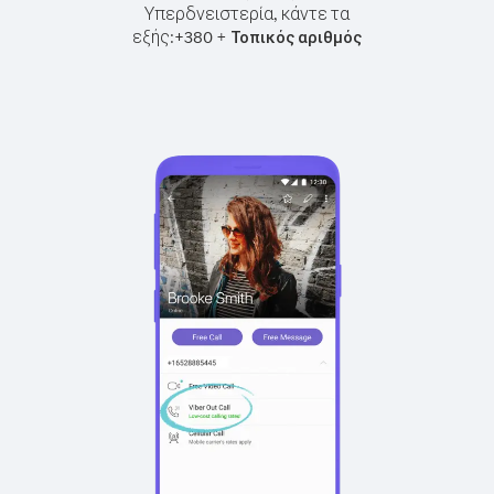
Υπερδνειστερία, κάντε τα
εξής:
+
+
380
Τοπικός αριθμός