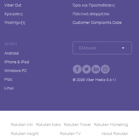
Viber Out
Όροι και Προϋποθέσεις
Χρεώσεις
Πολιτική απορρήτου
Υποστήριξη
Customer Complaints Code
ΛΉΨΗ
Ελληνικά
Android
iPhone & iPad
Windows PC
Mac
©
2026
Viber Media S.à r.l.
Linux
Rakuten Viki
Rakuten Kobo
Rakuten Travel
Rakuten Marketing
Rakuten Insight
Rakuten TV
About Rakuten