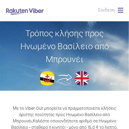
Σύνδεση
Togg
navig
Τρόπος κλήσης προς
Ηνωμένο Βασίλειο από
Μπρουνέι
Με το Viber Out μπορείτε να πραγματοποιείτε κλήσεις
άριστης ποιότητας προς Ηνωμένο Βασίλειο από
Μπρουνέι.
Καλέστε οποιονδήποτε αριθμό σε Ηνωμένο
Βασίλειο - σταθερό ή κινητό! - μόνο από 15.0 ¢ το λεπτό.