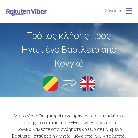
Σύνδεση
Togg
navig
Τρόπος κλήσης προς
Ηνωμένο Βασίλειο από
Κονγκό
Με το Viber Out μπορείτε να πραγματοποιείτε κλήσεις
άριστης ποιότητας προς Ηνωμένο Βασίλειο από
Κονγκό.
Καλέστε οποιονδήποτε αριθμό σε Ηνωμένο
Βασίλειο - σταθερό ή κινητό! - μόνο από 15.0 ¢ το λεπτό.