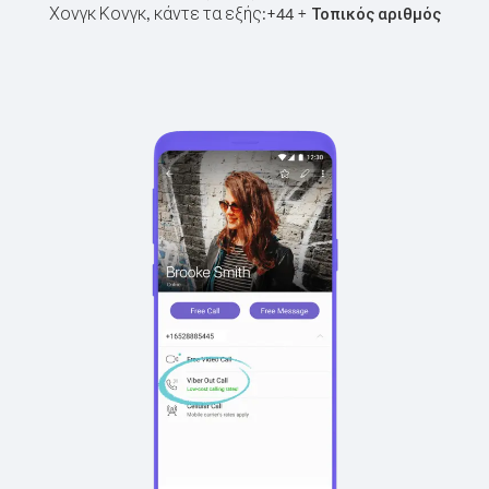
Χονγκ Κονγκ, κάντε τα εξής:
+
+
44
Τοπικός αριθμός