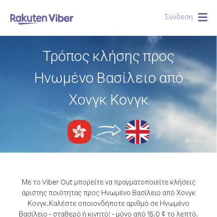
Σύνδεση
Togg
navig
Τρόπος κλήσης προς
Ηνωμένο Βασίλειο από
Χονγκ Κονγκ
Με το Viber Out μπορείτε να πραγματοποιείτε κλήσεις
άριστης ποιότητας προς Ηνωμένο Βασίλειο από Χονγκ
Κονγκ.
Καλέστε οποιονδήποτε αριθμό σε Ηνωμένο
Βασίλειο - σταθερό ή κινητό! - μόνο από 15.0 ¢ το λεπτό.