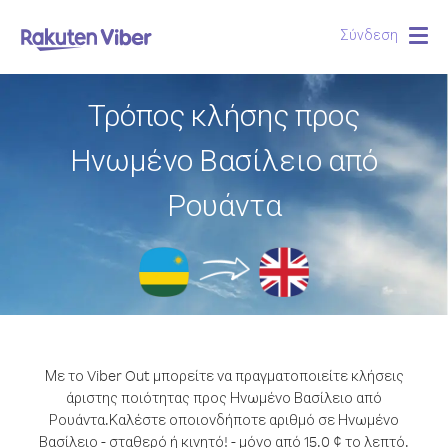
Σύνδεση
Togg
navig
Τρόπος κλήσης προς
Ηνωμένο Βασίλειο από
Ρουάντα
Με το Viber Out μπορείτε να πραγματοποιείτε κλήσεις
άριστης ποιότητας προς Ηνωμένο Βασίλειο από
Ρουάντα.
Καλέστε οποιονδήποτε αριθμό σε Ηνωμένο
Βασίλειο - σταθερό ή κινητό! - μόνο από 15.0 ¢ το λεπτό.