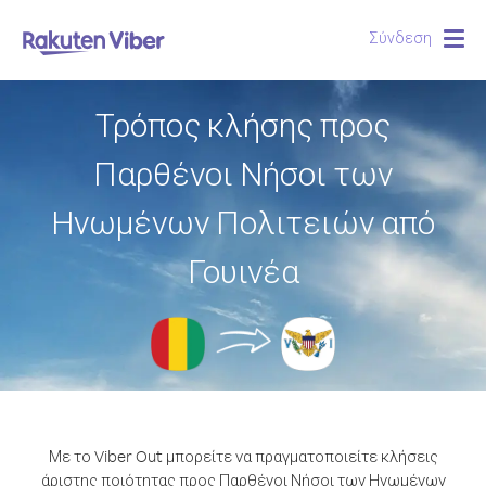
Σύνδεση
Togg
navig
Τρόπος κλήσης προς
Παρθένοι Νήσοι των
Ηνωμένων Πολιτειών από
Γουινέα
Με το Viber Out μπορείτε να πραγματοποιείτε κλήσεις
άριστης ποιότητας προς Παρθένοι Νήσοι των Ηνωμένων