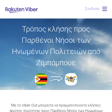
Σύνδεση
Togg
navig
Τρόπος κλήσης προς
Παρθένοι Νήσοι των
Ηνωμένων Πολιτειών από
Ζιμπάμπουε
Με το Viber Out μπορείτε να πραγματοποιείτε κλήσεις
άριστης ποιότητας προς Παρθένοι Νήσοι των Ηνωμένων